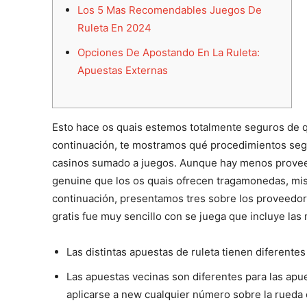
Los 5 Mas Recomendables Juegos De
Ruleta En 2024
Opciones De Apostando En La Ruleta:
Apuestas Externas
Esto hace os quais estemos totalmente seguros de que
continuación, te mostramos qué procedimientos seg
casinos sumado a juegos. Aunque hay menos proveed
genuine que los os quais ofrecen tragamonedas, mis 
continuación, presentamos tres sobre los proveedore
gratis fue muy sencillo con se juega que incluye las
Las distintas apuestas de ruleta tienen diferente
Las apuestas vecinas son diferentes para las apu
aplicarse a new cualquier número sobre la rueda 