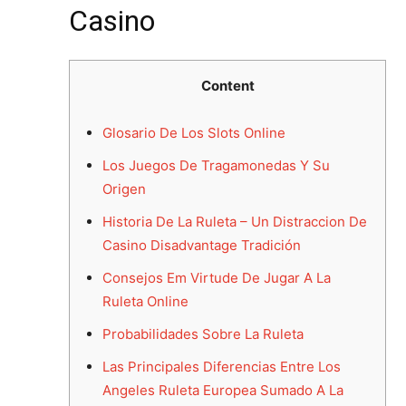
Casino
Content
Glosario De Los Slots Online
Los Juegos De Tragamonedas Y Su
Origen
Historia De La Ruleta – Un Distraccion De
Casino Disadvantage Tradición
Consejos Em Virtude De Jugar A La
Ruleta Online
Probabilidades Sobre La Ruleta
Las Principales Diferencias Entre Los
Angeles Ruleta Europea Sumado A La