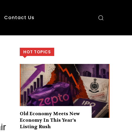
Contact Us
HOT TOPICS
Old Economy Meets New
Economy In This Year’s
ir
Listing Rush