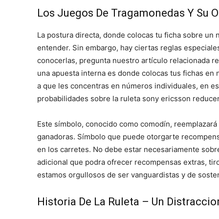
Los Juegos De Tragamonedas Y Su O
La postura directa, donde colocas tu ficha sobre un 
entender. Sin embargo, hay ciertas reglas especiale
conocerlas, pregunta nuestro artículo relacionada reg
una apuesta interna es donde colocas tus fichas en n
a que les concentras en números individuales, en es
probabilidades sobre la ruleta sony ericsson reducen
Este símbolo, conocido como comodín, reemplazará 
ganadoras. Símbolo que puede otorgarte recompens
en los carretes. No debe estar necesariamente sobre
adicional que podra ofrecer recompensas extras, ti
estamos orgullosos de ser vanguardistas y de soste
Historia De La Ruleta – Un Distracci