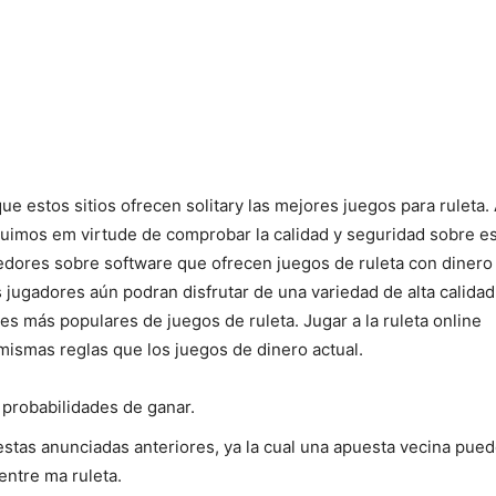
 estos sitios ofrecen solitary las mejores juegos para ruleta.
uimos em virtude de comprobar la calidad y seguridad sobre e
ores sobre software que ofrecen juegos de ruleta con dinero
jugadores aún podran disfrutar de una variedad de alta calidad
s más populares de juegos de ruleta. Jugar a la ruleta online
 mismas reglas que los juegos de dinero actual.
s probabilidades de ganar.
estas anunciadas anteriores, ya la cual una apuesta vecina pue
entre ma ruleta.